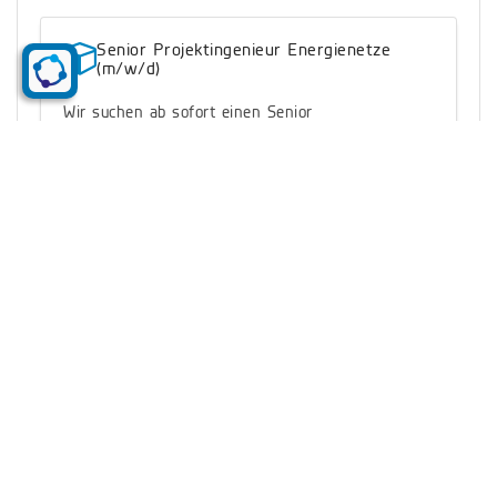
Senior Projektingenieur Energienetze
(m/w/d)
Wir suchen ab sofort einen Senior
Projektingenieur (m/w/d) für unseren Standort
Düsseldorf
vom
Zur Stellenbeschreibung
PDF
03.06.2026